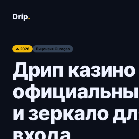
Drip
.
🔥 2026
Лицензия Curaçao
Дрип казино
официальны
и зеркало дл
входа