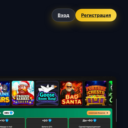
Вход
Регистрация